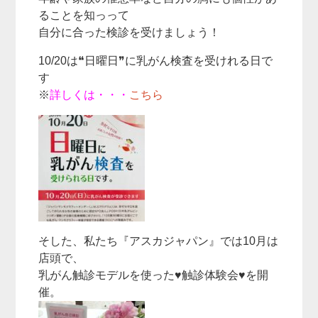
ることを知っって
自分に合った検診を受けましょう！
10/20は❝日曜日❞に乳がん検査を受けれる日で
す
※
詳しくは・・・
こちら
そした、私たち『アスカジャパン』では10月は
店頭で、
乳がん触診モデルを使った♥触診体験会♥を開
催。