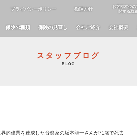
お客様本位の
プライバシーポリシー
勧誘方針
関する取
保険の種類
保険の見直し
会社ご紹介
会社概要
スタッフブログ
BLOG
界的偉業を達成した音楽家の坂本龍一さんが71歳で死去