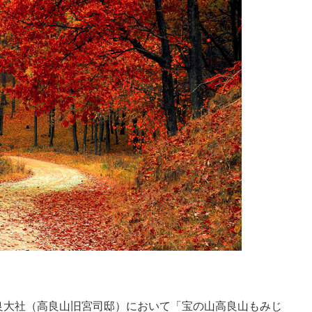
良大社（高良山旧宮司邸）において「
宝の山高良山もみじ