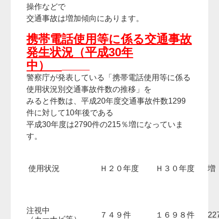
操作などで
交通事故は増加傾向にあります。
携帯電話使用等に係る交通事故
発生状況（平成30年
中）
警察庁が発表している「携帯電話使用等に係る
使用状況別交通事故件数の推移」を
みると件数は、平成20年度交通事故件数1299
件に対して10年後である
平成30年度は2790件の215％増になっていま
す。
使用状況
Ｈ２０年度
Ｈ３０年度
増
注視中
７４９件
１６９８件
2