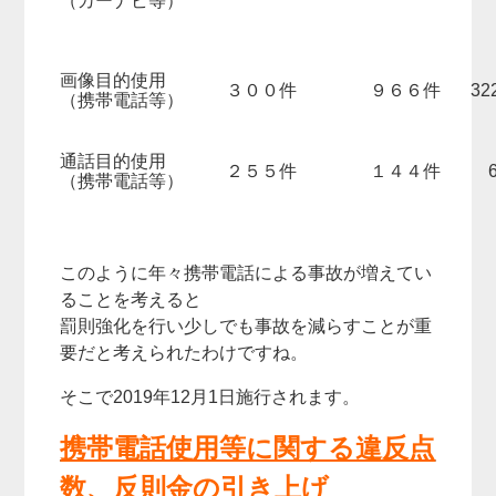
（カーナビ等）
画像目的使用
３００件
９６６件
3
（携帯電話等）
通話目的使用
２５５件
１４４件
6
（携帯電話等）
このように年々携帯電話による事故が増えてい
ることを考えると
罰則強化を行い少しでも事故を減らすことが重
要だと考えられたわけですね。
そこで2019年12月1日施行されます。
携帯電話使用等に関する違反点
数、反則金の引き上げ