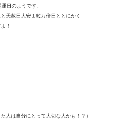
開運日のようです。
んと天赦日大安１粒万倍日ととにかく
すよ！
った人は自分にとって大切な人かも！？）