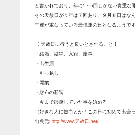
と書かれており、年に5～6回しかない貴重な
その天赦日が今年は７回あり、９月８日はな
幸運が重なっている最強運の日となるようで
【 天赦日に行うと良いとされること 】
・結婚、結納、入籍、慶事
・出生届
・引っ越し
・開業
・財布の新調
・今まで躊躇していた事を始める
（好きな人に告白とか！この日に初めて出会
出典元
: http://www.天赦日.net/