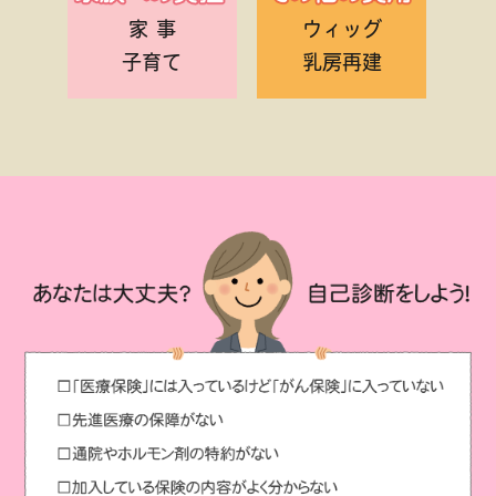
家 事
ウィッグ
子育て
乳房再建