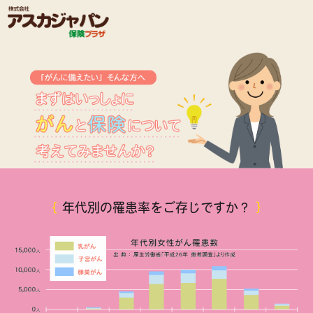
｛
年代別の罹患率をご存じですか？
｝